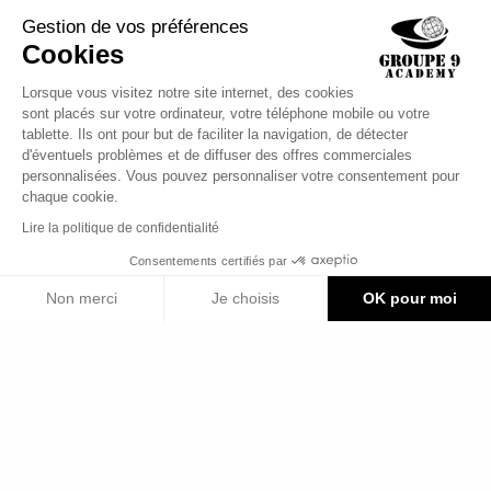
À propos de Groupe 9
Gestion de vos préférences
Cookies
LIENS UTILES
Lorsque vous visitez notre site internet, des cookies
sont placés sur votre ordinateur, votre téléphone mobile ou votre
tablette. Ils ont pour but de faciliter la navigation, de détecter
Contact
d'éventuels problèmes et de diffuser des offres commerciales
Actualités
personnalisées. Vous pouvez personnaliser votre consentement pour
chaque cookie.
Mentions légales
Lire la politique de confidentialité
Politique de confidentialité
Consentements certifiés par
Plan du site
RGPD
Non merci
Je choisis
OK pour moi
Axeptio consent
Plateforme de Gestion du Consentement : Personnalise
Notre plateforme vous permet d'adapter et de gérer vos 
2024 © Groupe 9 | Tous droits réservés | Fait avec 🤍 par
TEAPS
.