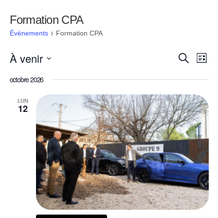
Formation CPA
Évènements
Formation CPA
À venir
Navi
Rech
Recherche
Liste
de
Sélectionnez
octobre 2026
une
vue
et
date.
Évè
LUN
12
navig
de
vues
Évèn